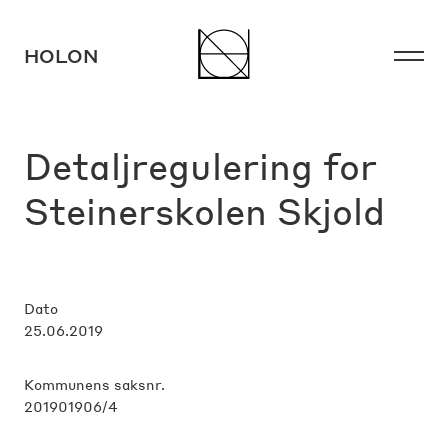
HOLON
HOLON
Detaljregulering for
Steinerskolen Skjold
Dato
Instagram
Facebook
LinkedIn
25.06.2019
Kommunens saksnr.
201901906/4