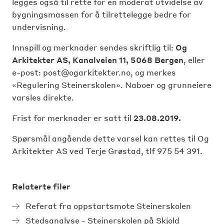
legges også til rette for en moderat utvidelse av
bygningsmassen for å tilrettelegge bedre for
undervisning.
Innspill og merknader sendes skriftlig til:
Og
Arkitekter AS, Kanalveien 11, 5068 Bergen
, eller
e-post:
post@ogarkitekter.no
, og merkes
«Regulering Steinerskolen». Naboer og grunneiere
varsles direkte.
Frist for merknader er satt til
23.08.2019.
Spørsmål angående dette varsel kan rettes til Og
Arkitekter AS ved Terje Grøstad, tlf 975 54 391.
Relaterte filer
Referat fra oppstartsmote Steinerskolen
Stedsanalyse - Steinerskolen på Skjold