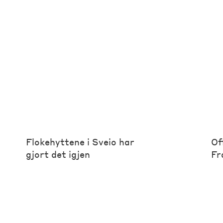
Instagram
Facebook
LinkedIn
Flokehyttene i Sveio har
Of
gjort det igjen
Fr