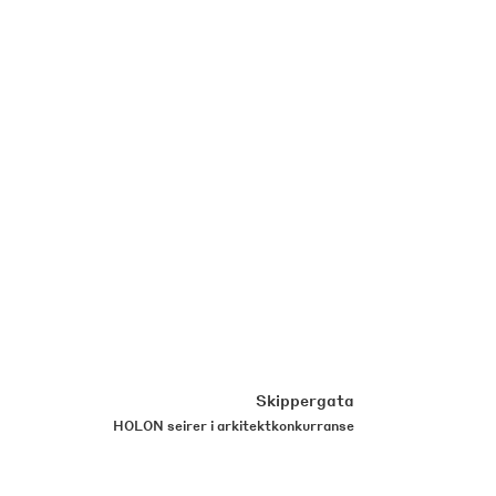
Skippergata
HOLON seirer i arkitektkonkurranse