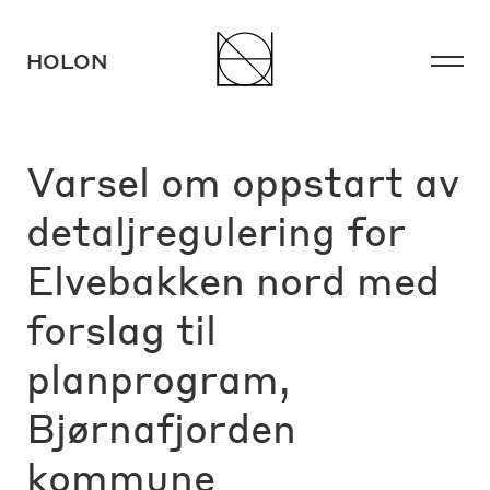
HOLON
HOLON
Varsel om oppstart av
detaljregulering for
Elvebakken nord med
forslag til
Instagram
Facebook
LinkedIn
planprogram,
Bjørnafjorden
kommune