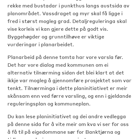
rekke med bustadar i punkthus langs austsida av
planområdet.
Vassdraget og myr skal få ligge i
fred i størst mogleg grad. Detaljreguleringa skal
vise korleis vi kan gjere dette på godt vis.
Byggehøgder og grunntilhøve er viktige
vurderingar i planarbeidet.
Planarbeid på denne tomta har vore varsla før.
Det har vore dialog med kommunen om ei
alternativ tilnærming sidan det blei klart at det
ikkje var mogleg å gjennomføre prosjektet som var
tenkt. Tilnærminga i dette planinitiativet er meir
skånsam enn ved førre varsling, og enn i gjeldande
reguleringsplan og kommuneplan.
Du kan lese planinitiativet og dei andre vedlegga
på denne sida for å vite meir om kva vi ser for oss
å få til på eigedommane sør for Banktjørna og