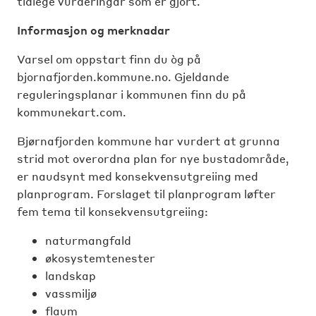
tidlege vurderingar som er gjort.
Informasjon og merknadar
Varsel om oppstart finn du òg på
bjornafjorden.kommune.no
. Gjeldande
reguleringsplanar i kommunen finn du på
kommunekart.com
.
Bjørnafjorden kommune har vurdert at grunna
strid mot overordna plan for nye bustadområde,
er naudsynt med konsekvensutgreiing med
planprogram. Forslaget til planprogram løfter
fem tema til konsekvensutgreiing:
naturmangfald
økosystemtenester
landskap
vassmiljø
flaum