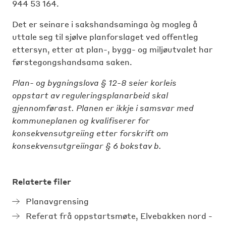
944 53 164.
Det er seinare i sakshandsaminga òg mogleg å
uttale seg til sjølve planforslaget ved offentleg
ettersyn, etter at plan-, bygg- og miljøutvalet har
førstegongshandsama saken.
Plan- og bygningslova § 12-8
seier korleis
oppstart av reguleringsplanarbeid skal
gjennomførast. Planen er ikkje i samsvar med
kommuneplanen og kvalifiserer for
konsekvensutgreiing etter
forskrift om
konsekvensutgreiingar § 6
bokstav b.
Relaterte filer
Planavgrensing
Referat frå oppstartsmøte, Elvebakken nord -