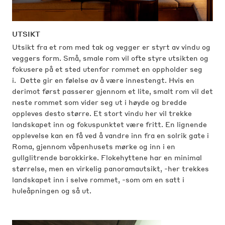
UTSIKT
Utsikt fra et rom med tak og vegger er styrt av vindu og
veggers form. Små, smale rom vil ofte styre utsikten og
fokusere på et sted utenfor rommet en oppholder seg
i. Dette gir en følelse av å være innestengt. Hvis en
derimot først passerer gjennom et lite, smalt rom vil det
neste rommet som vider seg ut i høyde og bredde
oppleves desto større. Et stort vindu her vil trekke
landskapet inn og fokuspunktet være fritt. En lignende
opplevelse kan en få ved å vandre inn fra en solrik gate i
Roma, gjennom våpenhusets mørke og inn i en
gullglitrende barokkirke. Flokehyttene har en minimal
størrelse, men en virkelig panoramautsikt, -her trekkes
landskapet inn i selve rommet, -som om en satt i
huleåpningen og så ut.