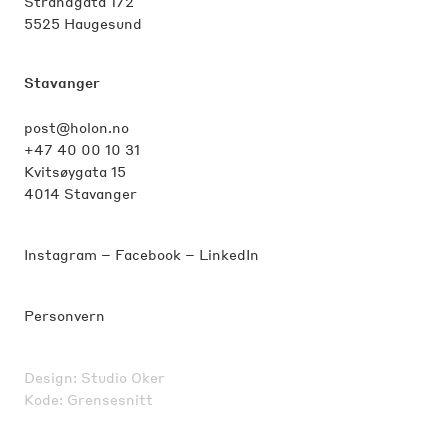
Strandgata 172
5525 Haugesund
Stavanger
post@holon.no
+47 40 00 10 31
Kvitsøygata 15
4014 Stavanger
Instagram
–
Facebook
–
LinkedIn
Personvern
Design:
Studio Oker
Kode:
Grensesnitt