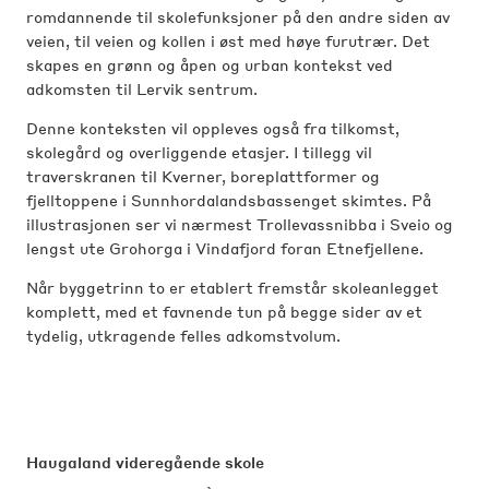
romdannende til skolefunksjoner på den andre siden av
veien, til veien og kollen i øst med høye furutrær. Det
skapes en grønn og åpen og urban kontekst ved
adkomsten til Lervik sentrum.
Denne konteksten vil oppleves også fra tilkomst,
skolegård og overliggende etasjer. I tillegg vil
traverskranen til Kverner, boreplattformer og
fjelltoppene i Sunnhordalandsbassenget skimtes. På
illustrasjonen ser vi nærmest Trollevassnibba i Sveio og
lengst ute Grohorga i Vindafjord foran Etnefjellene.
Når byggetrinn to er etablert fremstår skoleanlegget
komplett, med et favnende tun på begge sider av et
tydelig, utkragende felles adkomstvolum.
Haugaland videregående skole