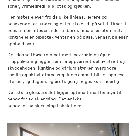
soner, vrimleareal, bibliotek og kjøkken.
Her møtes elever fra de ulike linjene, lærere og
besøkende før, under og etter skoletid, på vei til timer, i
pauser, som studerende, til bords med eller uten mat. I
kantine eller bibliotek venter en på buss, venner, bil eller
oppholdsvær.
Det dobbelthøye rommet med mezzanin og åpen
trappeløsning ligger som en oppvarmet del av atriet og
skyggehagen. Kantine og atrium styrker hverandre
romlig og aktivitetsmessig, innerommet blir et opplevd
uterom, og dagens og årets gang følges kontinuerlig.
Det store glassarealet ligger optimalt med hensyn til
behov for solskjerming. Det er ikke
behov for solskjerming i skoletiden.