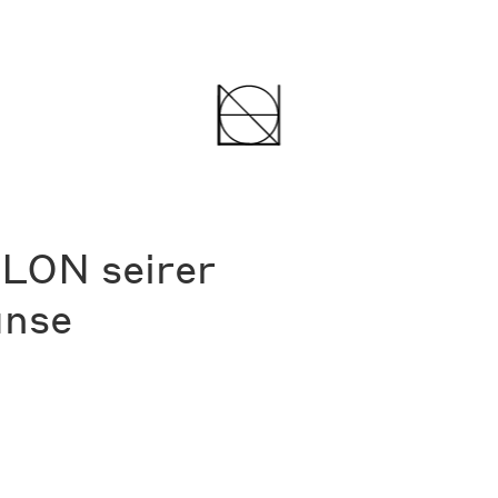
LON seirer
anse