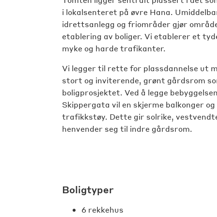
i lokalsenteret på øvre Hana. Umiddelbar
idrettsanlegg og friområder gjør område
etablering av boliger. Vi etablerer et tyd
myke og harde trafikanter.
Vi legger til rette for plassdannelse ut
stort og inviterende, grønt gårdsrom som
boligprosjektet. Ved å legge bebyggelse
Skippergata vil en skjerme balkonger og
trafikkstøy. Dette gir solrike, vestvend
henvender seg til indre gårdsrom.
Boligtyper
6 rekkehus