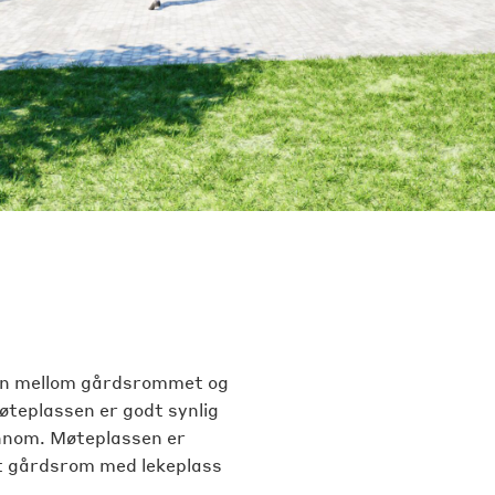
sen mellom gårdsrommet og
øteplassen er godt synlig
e innom. Møteplassen er
et gårdsrom med lekeplass