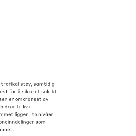
rafikal støy, samtidig
t for å sikre et solrikt
sen er omkranset av
drar til liv i
et ligger i to nivåer
soneinndelinger som
ommet.