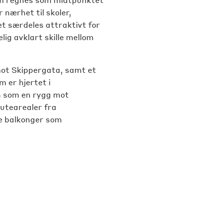
 nærhet til skoler,
t særdeles attraktivt for
elig avklart skille mellom
 mot Skippergata, samt et
 er hjertet i
n som en rygg mot
 utearealer fra
te balkonger som