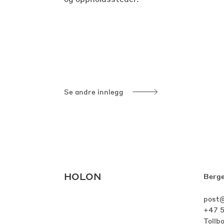
Se andre innlegg
HOLON
Berg
post@
+47 
Tollb