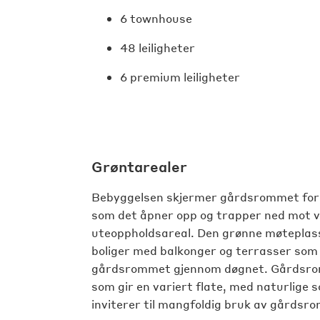
6 townhouse
48 leiligheter
6 premium leiligheter
Grøntarealer
Bebyggelsen skjermer gårdsrommet for t
som det åpner opp og trapper ned mot ves
uteoppholdsareal. Den grønne møteplas
boliger med balkonger og terrasser som bi
gårdsrommet gjennom døgnet. Gårdsromm
som gir en variert flate, med naturlige 
inviterer til mangfoldig bruk av gårdsr