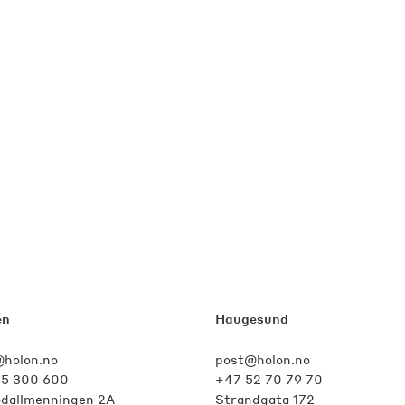
en
Haugesund
holon.no
post@holon.no
55 300 600
+47 52 70 79 70
odallmenningen 2A
Strandgata 172