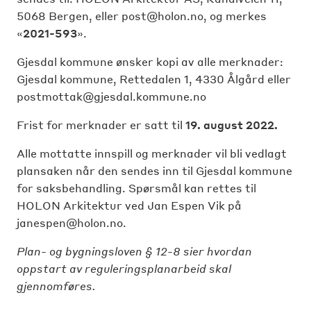
5068 Bergen, eller post@holon.no, og merkes
«
2021-593
».
Gjesdal kommune ønsker kopi av alle merknader:
Gjesdal kommune, Rettedalen 1, 4330 Ålgård eller
postmottak@gjesdal.kommune.no
Frist for merknader er satt til
19. august 2022.
Alle mottatte innspill og merknader vil bli vedlagt
plansaken når den sendes inn til Gjesdal kommune
for saksbehandling. Spørsmål kan rettes til
HOLON Arkitektur ved Jan Espen Vik på
janespen@holon.no.
Plan- og bygningsloven § 12-8
sier hvordan
oppstart av reguleringsplanarbeid skal
gjennomføres.