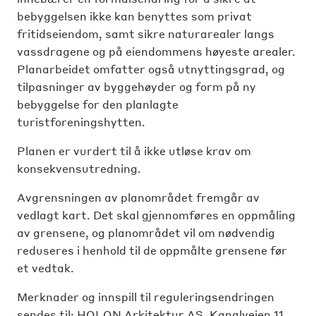
bebyggelsen ikke kan benyttes som privat
fritidseiendom, samt sikre naturarealer langs
vassdragene og på eiendommens høyeste arealer.
Planarbeidet omfatter også utnyttingsgrad, og
tilpasninger av byggehøyder og form på ny
bebyggelse for den planlagte
turistforeningshytten.
Planen er vurdert til å ikke utløse krav om
konsekvensutredning.
Avgrensningen av planområdet fremgår av
vedlagt kart. Det skal gjennomføres en oppmåling
av grensene, og planområdet vil om nødvendig
reduseres i henhold til de oppmålte grensene før
et vedtak.
Merknader og innspill til reguleringsendringen
sendes til: HOLON Arkitektur AS, Kanalveien 11,